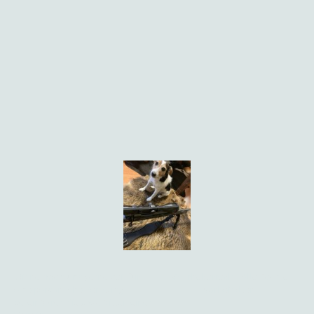
Wir nehmen uns gerne Zeit für
© Urheberrecht. Alle Rechte
eine persönliche Beratung.
vorbehalten.
Vereinbaren Sie dazu bitten einen